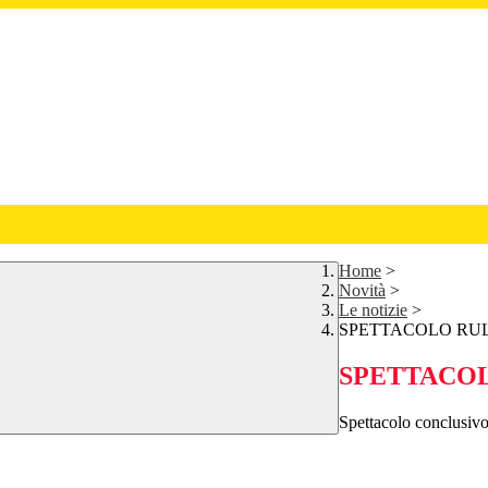
Home
>
Novità
>
Le notizie
>
SPETTACOLO RUL
SPETTACOL
Spettacolo conclusivo