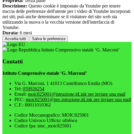
Proprieta:
Terza parte
Descrizione:
Questo cookie è impostato da Youtube per tenere
traccia delle preferenze dell'utente per i video di Youtube incorporati
nei siti; può anche determinare se il visitatore del sito web sta
utilizzando la nuova o la vecchia versione dell'interfaccia di
Youtube.
Durata:
6 mesi
Accetta tutti
Salva le preferenze
Istituto Comprensivo statale ‘G. Marconi’
Contatti
Istituto Comprensivo statale ‘G. Marconi’
Via G. Marconi, 1 41013 Castelfranco Emilia (MO)
Tel:
059926254
Email:
moic825001@istruzione.it
Link per inviare una mail
PEC:
moic825001@pec.istruzione.it
Link per inviare una mail
C.F.: 80011010362
Codice Meccanografico: MOIC825001
Codice Univoco Ufficio: ufn6wu
Codice Ipa: istsc_moic825001