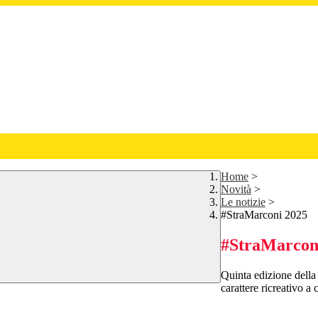
Home
>
Novità
>
Le notizie
>
#StraMarconi 2025
#StraMarcon
Quinta edizione della
carattere ricreativo a