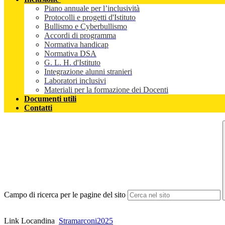
Piano annuale per l’inclusività
Protocolli e progetti d'Istituto
Bullismo e Cyberbullismo
Accordi di programma
Normativa handicap
Normativa DSA
G. L. H. d'Istituto
Integrazione alunni stranieri
Laboratori inclusivi
Materiali per la formazione dei Docenti
Documenti utili
Contatti
Campo di ricerca per le pagine del sito
Link Locandina
Stramarconi2025