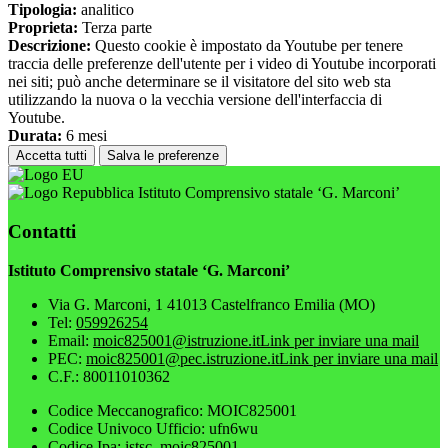
Tipologia:
analitico
Proprieta:
Terza parte
Descrizione:
Questo cookie è impostato da Youtube per tenere
traccia delle preferenze dell'utente per i video di Youtube incorporati
nei siti; può anche determinare se il visitatore del sito web sta
utilizzando la nuova o la vecchia versione dell'interfaccia di
Youtube.
Durata:
6 mesi
Accetta tutti
Salva le preferenze
Istituto Comprensivo statale ‘G. Marconi’
Contatti
Istituto Comprensivo statale ‘G. Marconi’
Via G. Marconi, 1 41013 Castelfranco Emilia (MO)
Tel:
059926254
Email:
moic825001@istruzione.it
Link per inviare una mail
PEC:
moic825001@pec.istruzione.it
Link per inviare una mail
C.F.: 80011010362
Codice Meccanografico: MOIC825001
Codice Univoco Ufficio: ufn6wu
Codice Ipa: istsc_moic825001