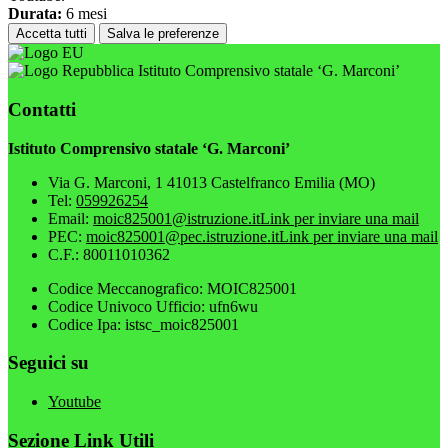
Durata:
6 mesi
Accetta tutti
Salva le preferenze
Istituto Comprensivo statale ‘G. Marconi’
Contatti
Istituto Comprensivo statale ‘G. Marconi’
Via G. Marconi, 1 41013 Castelfranco Emilia (MO)
Tel:
059926254
Email:
moic825001@istruzione.it
Link per inviare una mail
PEC:
moic825001@pec.istruzione.it
Link per inviare una mail
C.F.: 80011010362
Codice Meccanografico: MOIC825001
Codice Univoco Ufficio: ufn6wu
Codice Ipa: istsc_moic825001
Seguici su
Youtube
Sezione Link Utili