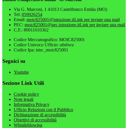
Via G. Marconi, 1 41013 Castelfranco Emilia (MO)
Tel:
059926254
Email:
moic825001@istruzione.it
Link per inviare una mail
PEC:
moic825001@pec.istruzione.it
Link per inviare una mail
C.F.: 80011010362
Codice Meccanografico: MOIC825001
Codice Univoco Ufficio: ufn6wu
Codice Ipa: istsc_moic825001
Seguici su
Youtube
Sezione Link Utili
Cookie policy
Note legali
Informativa Privacy
Ufficio Relazioni con il Pubblico
Dichiarazione di accessibilità
Obiettivi di accessibilità
Whistleblowing