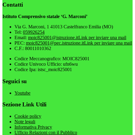
Contatti
Istituto Comprensivo statale ‘G. Marconi’
Via G. Marconi, 1 41013 Castelfranco Emilia (MO)
Tel:
059926254
Email:
moic825001@istruzione.it
Link per inviare una mail
PEC:
moic825001@pec.istruzione.it
Link per inviare una mail
C.F.: 80011010362
Codice Meccanografico: MOIC825001
Codice Univoco Ufficio: ufn6wu
Codice Ipa: istsc_moic825001
Seguici su
Youtube
Sezione Link Utili
Cookie policy
Note legali
Informativa Privacy
Ufficio Relazioni con il Pubblico