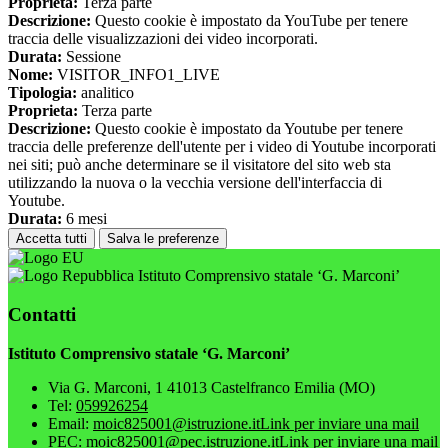
Proprieta:
Terza parte
Descrizione:
Questo cookie è impostato da YouTube per tenere
traccia delle visualizzazioni dei video incorporati.
Durata:
Sessione
Nome:
VISITOR_INFO1_LIVE
Tipologia:
analitico
Proprieta:
Terza parte
Descrizione:
Questo cookie è impostato da Youtube per tenere
traccia delle preferenze dell'utente per i video di Youtube incorporati
nei siti; può anche determinare se il visitatore del sito web sta
utilizzando la nuova o la vecchia versione dell'interfaccia di
Youtube.
Durata:
6 mesi
Accetta tutti
Salva le preferenze
Istituto Comprensivo statale ‘G. Marconi’
Contatti
Istituto Comprensivo statale ‘G. Marconi’
Via G. Marconi, 1 41013 Castelfranco Emilia (MO)
Tel:
059926254
Email:
moic825001@istruzione.it
Link per inviare una mail
PEC:
moic825001@pec.istruzione.it
Link per inviare una mail