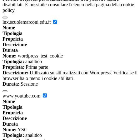
disabilitati. È possibile consultare l'elenco nella pagina della cookie
policy.
lnx.scuolemarconi.edu.it
Nome
Tipologia
Proprieta
Descrizione
Durata
Nome:
wordpress_test_cookie
Tipologia:
analitico
Proprieta:
Prima parte
Descrizione:
Utilizzato su siti realizzati con Wordpress. Verifica se il
browser ha o meno i cookie abilitati
Durata:
Sessione
www.youtube.com
Nome
Tipologia
Proprieta
Descrizione
Durata
Nome:
YSC
Tipologia:
analitico