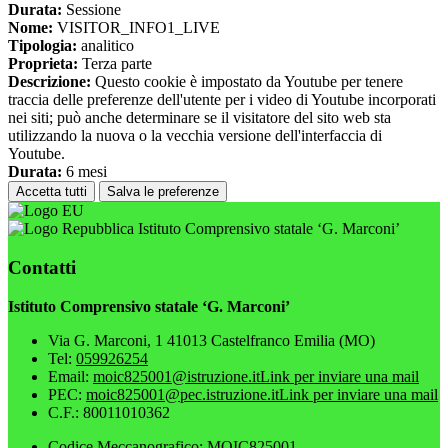
Durata:
Sessione
Nome:
VISITOR_INFO1_LIVE
Tipologia:
analitico
Proprieta:
Terza parte
Descrizione:
Questo cookie è impostato da Youtube per tenere
traccia delle preferenze dell'utente per i video di Youtube incorporati
nei siti; può anche determinare se il visitatore del sito web sta
utilizzando la nuova o la vecchia versione dell'interfaccia di
Youtube.
Durata:
6 mesi
Accetta tutti
Salva le preferenze
Istituto Comprensivo statale ‘G. Marconi’
Contatti
Istituto Comprensivo statale ‘G. Marconi’
Via G. Marconi, 1 41013 Castelfranco Emilia (MO)
Tel:
059926254
Email:
moic825001@istruzione.it
Link per inviare una mail
PEC:
moic825001@pec.istruzione.it
Link per inviare una mail
C.F.: 80011010362
Codice Meccanografico: MOIC825001