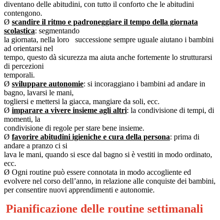
diventano delle abitudini, con tutto il conforto che le abitudini
contengono.
Ø
scandire il ritmo e padroneggiare il tempo della giornata
scolastica
: segmentando
la giornata, nella loro
successione sempre uguale aiutano i bambini
ad orientarsi nel
tempo, questo dà sicurezza ma aiuta anche fortemente lo strutturarsi
di percezioni
temporali.
Ø
sviluppare autonomie
: si incoraggiano i bambini ad andare in
bagno, lavarsi le mani,
togliersi e mettersi la giacca, mangiare da soli, ecc.
Ø
imparare a vivere insieme agli altri
: la condivisione di tempi, di
momenti, la
condivisione di regole per stare bene insieme.
Ø
favorire abitudini igieniche e cura della persona
: prima di
andare a pranzo ci si
lava le mani, quando si esce dal bagno si è vestiti in modo ordinato,
ecc.
Ø
Ogni routine può essere connotata in modo accogliente ed
evolvere nel corso dell’anno, in relazione alle conquiste dei bambini,
per consentire nuovi apprendimenti e autonomie.
Pianificazione delle routine settimanali