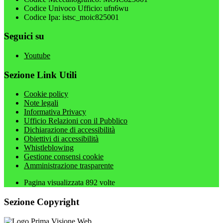
Codice Univoco Ufficio: ufn6wu
Codice Ipa: istsc_moic825001
Seguici su
Youtube
Sezione Link Utili
Cookie policy
Note legali
Informativa Privacy
Ufficio Relazioni con il Pubblico
Dichiarazione di accessibilità
Obiettivi di accessibilità
Whistleblowing
Gestione consensi cookie
Amministrazione trasparente
Pagina visualizzata
892
volte
Sezione Copyright