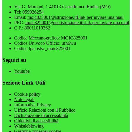
Via G. Marconi, 1 41013 Castelfranco Emilia (MO)
Tel:
059926254
Email:
moic825001@istruzione.it
Link per inviare una mail
PEC:
moic825001@pec.istruzione.it
Link per inviare una mail
C.F.: 80011010362
Codice Meccanografico: MOIC825001
Codice Univoco Ufficio: ufn6wu
Codice Ipa: istsc_moic825001
Seguici su
Youtube
Sezione Link Utili
Cookie policy
Note legali
Informativa Privacy
Ufficio Relazioni con il Pubblico
Dichiarazione di accessibilità
Obiettivi di accessibilità
Whistleblowing
Gestione consensi cookie