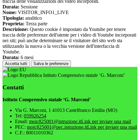
traccia delle visualizzazioni dei video incorporati.
Durata:
Sessione
Nome:
VISITOR_INFO1_LIVE
Tipologia:
analitico
Proprieta:
Terza parte
Descrizione:
Questo cookie è impostato da Youtube per tenere
traccia delle preferenze dell'utente per i video di Youtube incorporati
nei siti; può anche determinare se il visitatore del sito web sta
utilizzando la nuova o la vecchia versione dell'interfaccia di
Youtube.
Durata:
6 mesi
Accetta tutti
Salva le preferenze
Istituto Comprensivo statale ‘G. Marconi’
Contatti
Istituto Comprensivo statale ‘G. Marconi’
Via G. Marconi, 1 41013 Castelfranco Emilia (MO)
Tel:
059926254
Email:
moic825001@istruzione.it
Link per inviare una mail
PEC:
moic825001@pec.istruzione.it
Link per inviare una mail
C.F.: 80011010362