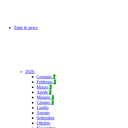
Tutte le news
2026
Gennaio
7
Febbraio
2
Marzo
5
Aprile
2
Maggio
5
Giugno
3
Luglio
Agosto
Settembre
Ottobre