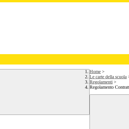
Home
>
Le carte della scuola
Regolamenti
>
Regolamento Contratti