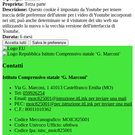
Proprieta:
Terza parte
Descrizione:
Questo cookie è impostato da Youtube per tenere
traccia delle preferenze dell'utente per i video di Youtube incorporati
nei siti; può anche determinare se il visitatore del sito web sta
utilizzando la nuova o la vecchia versione dell'interfaccia di
Youtube.
Durata:
6 mesi
Accetta tutti
Salva le preferenze
Istituto Comprensivo statale ‘G. Marconi’
Contatti
Istituto Comprensivo statale ‘G. Marconi’
Via G. Marconi, 1 41013 Castelfranco Emilia (MO)
Tel:
059926254
Email:
moic825001@istruzione.it
Link per inviare una mail
PEC:
moic825001@pec.istruzione.it
Link per inviare una mail
C.F.: 80011010362
Codice Meccanografico: MOIC825001
Codice Univoco Ufficio: ufn6wu
Codice Ipa: istsc_moic825001