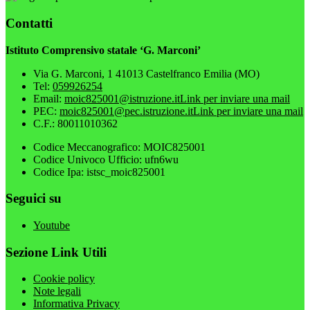
Contatti
Istituto Comprensivo statale ‘G. Marconi’
Via G. Marconi, 1 41013 Castelfranco Emilia (MO)
Tel:
059926254
Email:
moic825001@istruzione.it
Link per inviare una mail
PEC:
moic825001@pec.istruzione.it
Link per inviare una mail
C.F.: 80011010362
Codice Meccanografico: MOIC825001
Codice Univoco Ufficio: ufn6wu
Codice Ipa: istsc_moic825001
Seguici su
Youtube
Sezione Link Utili
Cookie policy
Note legali
Informativa Privacy