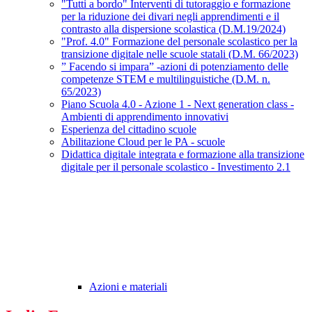
"Tutti a bordo" Interventi di tutoraggio e formazione
per la riduzione dei divari negli apprendimenti e il
contrasto alla dispersione scolastica (D.M.19/2024)
"Prof. 4.0" Formazione del personale scolastico per la
transizione digitale nelle scuole statali (D.M. 66/2023)
” Facendo si impara” -azioni di potenziamento delle
competenze STEM e multilinguistiche (D.M. n.
65/2023)
Piano Scuola 4.0 - Azione 1 - Next generation class -
Ambienti di apprendimento innovativi
Esperienza del cittadino scuole
Abilitazione Cloud per le PA - scuole
Didattica digitale integrata e formazione alla transizione
digitale per il personale scolastico - Investimento 2.1
Azioni e materiali