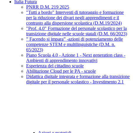
Italia Futura
PNRR D.M. 219 2025
"Tutti a bordo" Interventi di tutoraggio e formazione
per la riduzione dei divari negli apprendimenti e il
contrasto alla dispersione scolastica (D.M.19/2024)
"Prof. 4.0" Formazione del personale scolastico per la
transizione digitale nelle scuole statali (D.M. 66/2023)
” Facendo si impara” -azioni di potenziamento delle
competenze STEM e multilinguistiche (D.M. n.
65/2023)
Piano Scuola 4.0 - Azione 1 - Next generation class -
Ambienti di apprendimento innovativi
Esperienza del cittadino scuole
Abilitazione Cloud per le PA - scuole
Didattica digitale integrata e formazione alla transizione
digitale per il personale scolastico - Investimento 2.1
Azioni e materiali