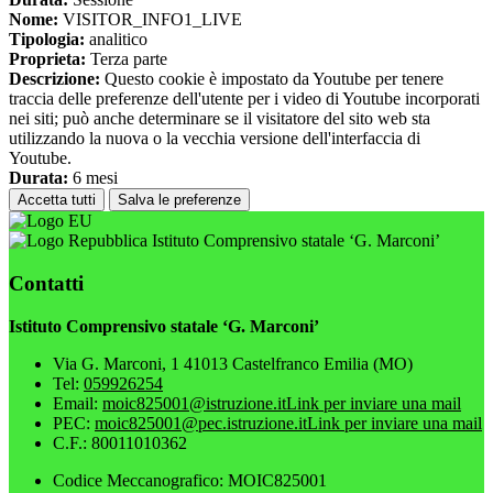
Nome:
VISITOR_INFO1_LIVE
Tipologia:
analitico
Proprieta:
Terza parte
Descrizione:
Questo cookie è impostato da Youtube per tenere
traccia delle preferenze dell'utente per i video di Youtube incorporati
nei siti; può anche determinare se il visitatore del sito web sta
utilizzando la nuova o la vecchia versione dell'interfaccia di
Youtube.
Durata:
6 mesi
Accetta tutti
Salva le preferenze
Istituto Comprensivo statale ‘G. Marconi’
Contatti
Istituto Comprensivo statale ‘G. Marconi’
Via G. Marconi, 1 41013 Castelfranco Emilia (MO)
Tel:
059926254
Email:
moic825001@istruzione.it
Link per inviare una mail
PEC:
moic825001@pec.istruzione.it
Link per inviare una mail
C.F.: 80011010362
Codice Meccanografico: MOIC825001