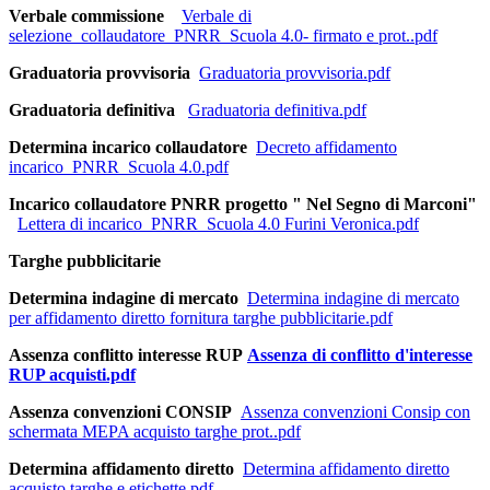
Verbale commissione
Verbale di
selezione_collaudatore_PNRR_Scuola 4.0- firmato e prot..pdf
Graduatoria provvisoria
Graduatoria provvisoria.pdf
Graduatoria definitiva
Graduatoria definitiva.pdf
Determina incarico collaudatore
Decreto affidamento
incarico_PNRR_Scuola 4.0.pdf
Incarico collaudatore PNRR progetto " Nel Segno di Marconi"
Lettera di incarico_PNRR_Scuola 4.0 Furini Veronica.pdf
Targhe pubblicitarie
Determina indagine di mercato
Determina indagine di mercato
per affidamento diretto fornitura targhe pubblicitarie.pdf
Assenza conflitto interesse RUP
Assenza di conflitto d'interesse
RUP acquisti.pdf
Assenza convenzioni CONSIP
Assenza convenzioni Consip con
schermata MEPA acquisto targhe prot..pdf
Determina affidamento diretto
Determina affidamento diretto
acquisto targhe e etichette.pdf