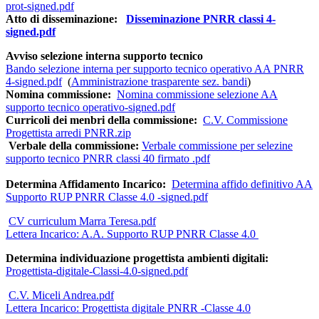
prot-signed.pdf
Atto di disseminazione:
Disseminazione PNRR classi 4-
signed.pdf
Avviso selezione interna supporto tecnico
Bando selezione interna per supporto tecnico operativo AA PNRR
4-signed.pdf
(
Amministrazione trasparente sez. bandi
)
Nomina commissione:
Nomina commissione selezione AA
supporto tecnico operativo-signed.pdf
Curricoli dei menbri della commissione:
C.V. Commissione
Progettista arredi PNRR.zip
Verbale della commissione:
Verbale commissione per selezine
supporto tecnico PNRR classi 40 firmato .pdf
Determina Affidamento Incarico:
Deter
mina affido definitivo AA
Supporto RUP PNRR Classe 4.0 -signed.pdf
CV curriculum Marra Teresa.pdf
Lettera Incarico: A.A. Supporto RUP PNRR Classe 4.0
Determina individuazione progettista ambienti digitali:
Progettista-digitale-Classi-4.0-signed.pdf
C.V. Miceli Andrea.pdf
Lettera Incarico: Progettista digitale PNRR -Classe 4.0