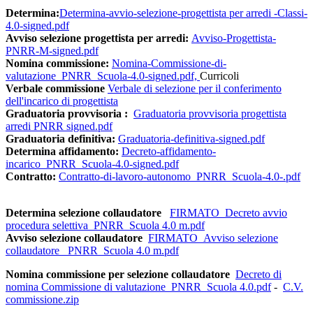
Determina:
Determina-avvio-selezione-progettista per arredi -Classi-
4.0-signed.pdf
Avviso selezione progettista per arredi:
Avviso-Progettista-
PNRR-M-signed.pdf
Nomina commissione:
Nomina-Commissione-di-
valutazione_PNRR_Scuola-4.0-signed.pdf,
Curricoli
Verbale commissione
Verbale di selezione per il conferimento
dell'incarico di progettista
Graduatoria provvisoria :
Graduatoria provvisoria progettista
arredi PNRR signed.pdf
Graduatoria definitiva:
Graduatoria-definitiva-signed.pdf
Determina affidamento:
D
ecreto-affidamento-
incarico_PNRR_Scuola-4.0-signed.pdf
Contratto:
Contratto-di-lavoro-autonomo_PNRR_Scuola-4.0-.pdf
Determina selezione collaudatore
FIRMATO_Decreto avvio
procedura selettiva_PNRR_Scuola 4.0 m.pdf
Avviso selezione collaudatore
FIRMATO_Avviso selezione
collaudatore _PNRR_Scuola 4.0 m.pdf
Nomina commissione per selezione collaudatore
Decreto di
nomina Commissione di valutazione_PNRR_Scuola 4.0.pdf
-
C.V.
commissione.zip