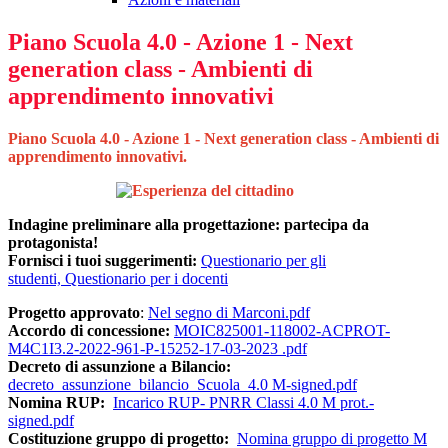
Piano Scuola 4.0 - Azione 1 - Next
generation class - Ambienti di
apprendimento innovativi
Piano Scuola 4.0 - Azione 1 - Next generation class - Ambienti di
apprendimento innovativi.
Indagine preliminare alla progettazione: partecipa da
protagonista!
Fornisci i tuoi suggerimenti:
Questionario per gli
studenti,
Questionario per i docenti
Progetto approvato
:
Nel segno di Marconi.pdf
Accordo di concessione:
MOIC825001-118002-ACPROT-
M4C1I3.2-2022-961-P-15252-17-03-2023 .pdf
Decreto di assunzione a Bilancio:
decreto_assunzione_bilancio_Scuola_4.0 M-signed.pdf
Nomina RUP:
Incarico RUP- PNRR Classi 4.0 M prot.-
signed.pdf
Costituzione gruppo di progetto:
Nomina gruppo di progetto M