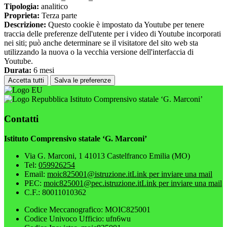
Tipologia:
analitico
Proprieta:
Terza parte
Descrizione:
Questo cookie è impostato da Youtube per tenere
traccia delle preferenze dell'utente per i video di Youtube incorporati
nei siti; può anche determinare se il visitatore del sito web sta
utilizzando la nuova o la vecchia versione dell'interfaccia di
Youtube.
Durata:
6 mesi
Accetta tutti
Salva le preferenze
Istituto Comprensivo statale ‘G. Marconi’
Contatti
Istituto Comprensivo statale ‘G. Marconi’
Via G. Marconi, 1 41013 Castelfranco Emilia (MO)
Tel:
059926254
Email:
moic825001@istruzione.it
Link per inviare una mail
PEC:
moic825001@pec.istruzione.it
Link per inviare una mail
C.F.: 80011010362
Codice Meccanografico: MOIC825001
Codice Univoco Ufficio: ufn6wu