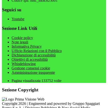
Codice Ipa: istsc_moic825001
Seguici su
Youtube
Sezione Link Utili
Cookie policy
Note legali
Informativa Privacy
Ufficio Relazioni con il Pubblico
Dichiarazione di accessibilità
Obiettivi di accessibilità
Whistleblowing
Gestione consensi cookie
Amministrazione trasparente
Pagina visualizzata
133752
volte
Sezione Copyright
Copyright 2026 | Engineered and powered by Gruppo Spaggiari
Parma S.p.A. | Divisione Publishing & New Social Media