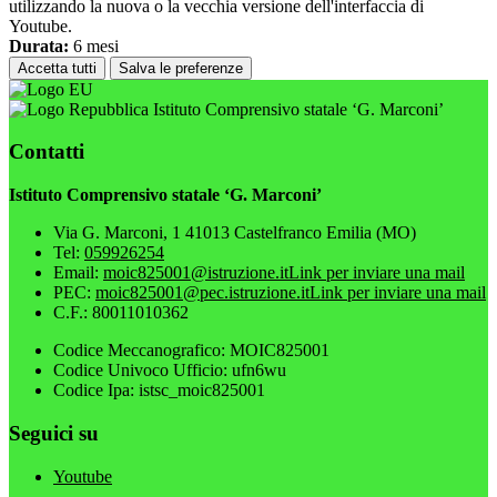
utilizzando la nuova o la vecchia versione dell'interfaccia di
Youtube.
Durata:
6 mesi
Accetta tutti
Salva le preferenze
Istituto Comprensivo statale ‘G. Marconi’
Contatti
Istituto Comprensivo statale ‘G. Marconi’
Via G. Marconi, 1 41013 Castelfranco Emilia (MO)
Tel:
059926254
Email:
moic825001@istruzione.it
Link per inviare una mail
PEC:
moic825001@pec.istruzione.it
Link per inviare una mail
C.F.: 80011010362
Codice Meccanografico: MOIC825001
Codice Univoco Ufficio: ufn6wu
Codice Ipa: istsc_moic825001
Seguici su
Youtube