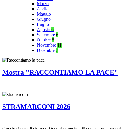
Marzo
Aprile
Maggio
Giugno
Luglio
Agosto
6
Settembre
6
Ottobre
8
Novembre
11
Dicembre
7
Mostra "RACCONTIAMO LA PACE"
STRAMARCONI 2026
Questo sito o gli strumenti terzi da questo utilizzati si avvalgono di