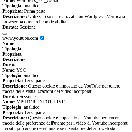
Nome:
wordpress_test_cookie
Tipologia:
analitico
Proprieta:
Prima parte
Descrizione:
Utilizzato su siti realizzati con Wordpress. Verifica se il
browser ha o meno i cookie abilitati
Durata:
Sessione
www.youtube.com
Nome
Tipologia
Proprieta
Descrizione
Durata
Nome:
YSC
Tipologia:
analitico
Proprieta:
Terza parte
Descrizione:
Questo cookie è impostato da YouTube per tenere
traccia delle visualizzazioni dei video incorporati.
Durata:
Sessione
Nome:
VISITOR_INFO1_LIVE
Tipologia:
analitico
Proprieta:
Terza parte
Descrizione:
Questo cookie è impostato da Youtube per tenere
traccia delle preferenze dell'utente per i video di Youtube incorporati
nei siti; può anche determinare se il visitatore del sito web sta