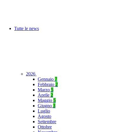
Tutte le news
2026
Gennaio
7
Febbraio
2
Marzo
5
Aprile
2
Maggio
5
Giugno
3
Luglio
Agosto
Settembre
Ottobre