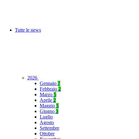
Tutte le news
2026
Gennaio
7
Febbraio
2
Marzo
5
Aprile
2
Maggio
5
Giugno
3
Luglio
Agosto
Settembre
Ottobre