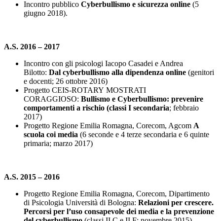
Incontro pubblico
Cyberbullismo e sicurezza online
(5
giugno 2018).
A.S. 2016 – 2017
Incontro con gli psicologi Iacopo Casadei e Andrea
Bilotto:
Dal cyberbullismo alla dipendenza online
(genitori
e docenti; 26 ottobre 2016)
Progetto CEIS-ROTARY MOSTRATI
CORAGGIOSO:
Bullismo e Cyberbullismo: prevenire
comportamenti a rischio
(classi I secondaria
; febbraio
2017)
Progetto Regione Emilia Romagna, Corecom, Agcom
A
scuola coi media
(6 seconde e 4 terze secondaria e 6 quinte
primaria; marzo 2017)
A.S. 2015 – 2016
Progetto Regione Emilia Romagna, Corecom, Dipartimento
di Psicologia Università di Bologna:
Relazioni per crescere.
Percorsi per l’uso consapevole dei media e la prevenzione
del cyberbullismo
(classi II C e II F; novembre 2015)