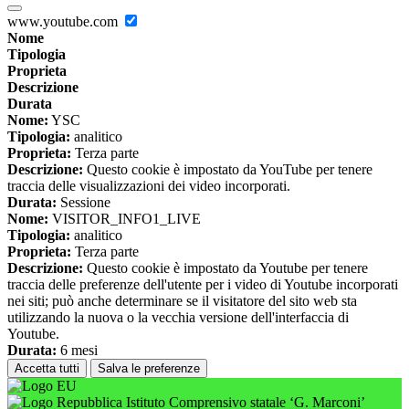
www.youtube.com
Nome
Tipologia
Proprieta
Descrizione
Durata
Nome:
YSC
Tipologia:
analitico
Proprieta:
Terza parte
Descrizione:
Questo cookie è impostato da YouTube per tenere
traccia delle visualizzazioni dei video incorporati.
Durata:
Sessione
Nome:
VISITOR_INFO1_LIVE
Tipologia:
analitico
Proprieta:
Terza parte
Descrizione:
Questo cookie è impostato da Youtube per tenere
traccia delle preferenze dell'utente per i video di Youtube incorporati
nei siti; può anche determinare se il visitatore del sito web sta
utilizzando la nuova o la vecchia versione dell'interfaccia di
Youtube.
Durata:
6 mesi
Accetta tutti
Salva le preferenze
Istituto Comprensivo statale ‘G. Marconi’