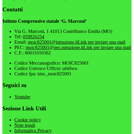
Contatti
Istituto Comprensivo statale ‘G. Marconi’
Via G. Marconi, 1 41013 Castelfranco Emilia (MO)
Tel:
059926254
Email:
moic825001@istruzione.it
Link per inviare una mail
PEC:
moic825001@pec.istruzione.it
Link per inviare una mail
C.F.: 80011010362
Codice Meccanografico: MOIC825001
Codice Univoco Ufficio: ufn6wu
Codice Ipa: istsc_moic825001
Seguici su
Youtube
Sezione Link Utili
Cookie policy
Note legali
Informativa Privacy