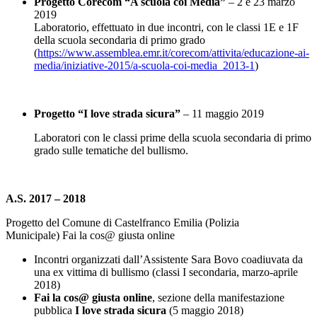
Progetto Corecom “A scuola coi Media”
– 2 e 23 marzo
2019
Laboratorio, effettuato in due incontri, con le classi 1E e 1F
della scuola secondaria di primo grado
(
https://www.assemblea.emr.it/
corecom/attivita/educazione-
ai-
media/iniziative-2015/a-
scuola-coi-media_2013-1
)
Progetto “I love strada sicura”
– 11 maggio 2019
Laboratori con le classi prime della scuola secondaria di primo
grado sulle tematiche del bullismo.
A.S. 2017 – 2018
Progetto del Comune di Castelfranco Emilia (Polizia
Municipale) Fai la cos@ giusta online
Incontri organizzati dall’Assistente Sara Bovo coadiuvata da
una ex vittima di bullismo (classi I secondaria, marzo-aprile
2018)
Fai la cos@ giusta online
, sezione della manifestazione
pubblica
I love strada sicura
(5 maggio 2018)