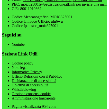
PEC:
moic825001@pec.istruzione.it
Link per inviare una mail
C.F.: 80011010362
Codice Meccanografico: MOIC825001
Codice Univoco Ufficio: ufn6wu
Codice Ipa: istsc_moic825001
Seguici su
Youtube
Sezione Link Utili
Cookie policy
Note legali
Informativa Privacy
Ufficio Relazioni con il Pubblico
Dichiarazione di accessibilità
Obiettivi di accessibilità
Whistleblowing
Gestione consensi cookie
Amministrazione trasparente
Pagina visualizzata
954
volte