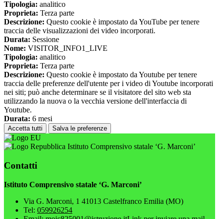
Tipologia:
analitico
Proprieta:
Terza parte
Descrizione:
Questo cookie è impostato da YouTube per tenere
traccia delle visualizzazioni dei video incorporati.
Durata:
Sessione
Nome:
VISITOR_INFO1_LIVE
Tipologia:
analitico
Proprieta:
Terza parte
Descrizione:
Questo cookie è impostato da Youtube per tenere
traccia delle preferenze dell'utente per i video di Youtube incorporati
nei siti; può anche determinare se il visitatore del sito web sta
utilizzando la nuova o la vecchia versione dell'interfaccia di
Youtube.
Durata:
6 mesi
Accetta tutti
Salva le preferenze
Istituto Comprensivo statale ‘G. Marconi’
Contatti
Istituto Comprensivo statale ‘G. Marconi’
Via G. Marconi, 1 41013 Castelfranco Emilia (MO)
Tel:
059926254
Email:
moic825001@istruzione.it
Link per inviare una mail