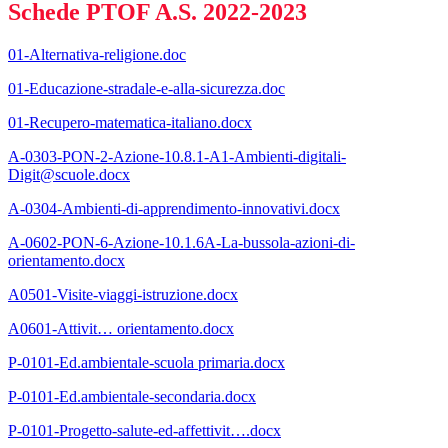
Schede PTOF A.S. 2022-2023
01-Alternativa-religione.doc
01-Educazione-stradale-e-alla-sicurezza.doc
01-Recupero-matematica-italiano.docx
A-0303-PON-2-Azione-10.8.1-A1-Ambienti-digitali-
Digit@scuole.docx
A-0304-Ambienti-di-apprendimento-innovativi.docx
A-0602-PON-6-Azione-10.1.6A-La-bussola-azioni-di-
orientamento.docx
A0501-Visite-viaggi-istruzione.docx
A0601-Attivit… orientamento.docx
P-0101-Ed.ambientale-scuola primaria.docx
P-0101-Ed.ambientale-secondaria.docx
P-0101-Progetto-salute-ed-affettivit….docx