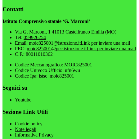
Contatti
Istituto Comprensivo statale ‘G. Marconi’
Via G. Marconi, 1 41013 Castelfranco Emilia (MO)
Tel:
059926254
Email:
moic825001@istruzione.it
Link per inviare una mail
PEC:
moic825001@pec.istruzione.it
Link per inviare una mail
C.F.: 80011010362
Codice Meccanografico: MOIC825001
Codice Univoco Ufficio: ufn6wu
Codice Ipa: istsc_moic825001
Seguici su
Youtube
Sezione Link Utili
Cookie policy
Note legali
Informativa Privacy