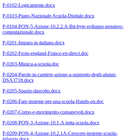
P-0102-Logicamente.docx
P-0103-Piano-Nazionale-Scuola-Digitale.docx
P-0104-PON-5-Azione-10.2.2.A-Bit-byte-sviluppo-pensiero-
computazionale.docx
P-0201-Imparo-in-italiano.docx
P-0202-From-england-France-en-direct.doc
P-0203-Musica-a-scuola.doc
P-0204-Parole-in-cantiere-azione-a-supporto-degli-alunni-
DSA3718.docx
P-0205-Spazio-dascolto.docx
P-0206-Fare-insieme-per-una-scuola-Hands-on.doc
P-0207-Corpo-e-movimento-consapevoli.docx
P-0208-PON-3-Azione-10.1-A-tutta-scuola.docx
P-0209-PON-4-Azione-10.2.1A-Crescere-insieme-scuola-
infanzia.docx