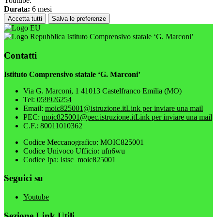
Youtube.
Durata:
6 mesi
Accetta tutti
Salva le preferenze
Istituto Comprensivo statale ‘G. Marconi’
Contatti
Istituto Comprensivo statale ‘G. Marconi’
Via G. Marconi, 1 41013 Castelfranco Emilia (MO)
Tel:
059926254
Email:
moic825001@istruzione.it
Link per inviare una mail
PEC:
moic825001@pec.istruzione.it
Link per inviare una mail
C.F.: 80011010362
Codice Meccanografico: MOIC825001
Codice Univoco Ufficio: ufn6wu
Codice Ipa: istsc_moic825001
Seguici su
Youtube
Sezione Link Utili