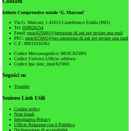
Contatti
Istituto Comprensivo statale ‘G. Marconi’
Via G. Marconi, 1 41013 Castelfranco Emilia (MO)
Tel:
059926254
Email:
moic825001@istruzione.it
Link per inviare una mail
PEC:
moic825001@pec.istruzione.it
Link per inviare una mail
C.F.: 80011010362
Codice Meccanografico: MOIC825001
Codice Univoco Ufficio: ufn6wu
Codice Ipa: istsc_moic825001
Seguici su
Youtube
Sezione Link Utili
Cookie policy
Note legali
Informativa Privacy
Ufficio Relazioni con il Pubblico
Dichiarazione di accessibilità