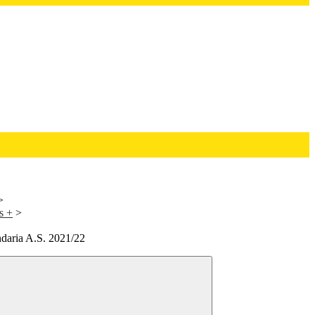
>
s +
>
ndaria A.S. 2021/22