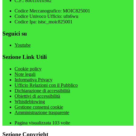
C.F.: 80011010362
Codice Meccanografico: MOIC825001
Codice Univoco Ufficio: ufn6wu
Codice Ipa: istsc_moic825001
Seguici su
Youtube
Sezione Link Utili
Cookie policy
Note legali
Informativa Privacy
Ufficio Relazioni con il Pubblico
Dichiarazione di accessibilità
Obiettivi di accessibilità
Whistleblowing
Gestione consensi cookie
Amministrazione trasparente
Pagina visualizzata
103
volte
Sezione Copyright