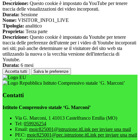
Descrizione:
Questo cookie è impostato da YouTube per tenere
traccia delle visualizzazioni dei video incorporati.
Durata:
Sessione
Nome:
VISITOR_INFO1_LIVE
Tipologia:
analitico
Proprieta:
Terza parte
Descrizione:
Questo cookie è impostato da Youtube per tenere
traccia delle preferenze dell'utente per i video di Youtube incorporati
nei siti; può anche determinare se il visitatore del sito web sta
utilizzando la nuova o la vecchia versione dell'interfaccia di
Youtube.
Durata:
6 mesi
Accetta tutti
Salva le preferenze
Istituto Comprensivo statale ‘G. Marconi’
Contatti
Istituto Comprensivo statale ‘G. Marconi’
Via G. Marconi, 1 41013 Castelfranco Emilia (MO)
Tel:
059926254
Email:
moic825001@istruzione.it
Link per inviare una mail
PEC:
moic825001@pec.istruzione.it
Link per inviare una mail