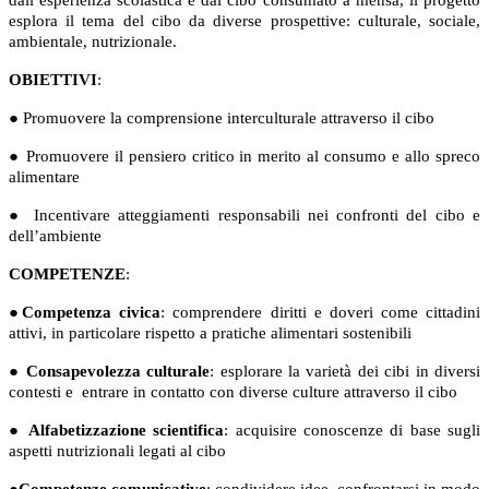
dall’esperienza scolastica e dal cibo consumato a mensa, il progetto
esplora il tema del cibo da diverse prospettive: culturale, sociale,
ambientale, nutrizionale.
OBIETTIVI
:
●
Promuovere la comprensione interculturale attraverso il cibo
●
Promuovere il pensiero critico in merito al consumo e allo spreco
alimentare
●
Incentivare atteggiamenti responsabili nei confronti del cibo e
dell’ambiente
COMPETENZE
:
●
Competenza civica
: comprendere diritti e doveri come cittadini
attivi, in particolare rispetto a pratiche alimentari sostenibili
●
Consapevolezza culturale
: esplorare la varietà dei cibi in diversi
contesti e
entrare in contatto con diverse culture attraverso il cibo
●
Alfabetizzazione scientifica
: acquisire conoscenze di base sugli
aspetti nutrizionali legati al cibo