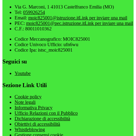
Via G. Marconi, 1 41013 Castelfranco Emilia (MO)
Tel:
059926254
Email:
moic825001@istruzione.it
Link per inviare una mail
PEC:
moic825001@pec.istruzione.it
Link per inviare una mail
C.F.: 80011010362
Codice Meccanografico: MOIC825001
Codice Univoco Ufficio: ufn6wu
Codice Ipa: istsc_moic825001
Seguici su
Youtube
Sezione Link Utili
Cookie policy
Note legali
Informativa Privacy
Ufficio Relazioni con il Pubblico
Dichiarazione di accessibilità
Obiettivi di accessibilità
Whistleblowing
Gestione consensi cookie