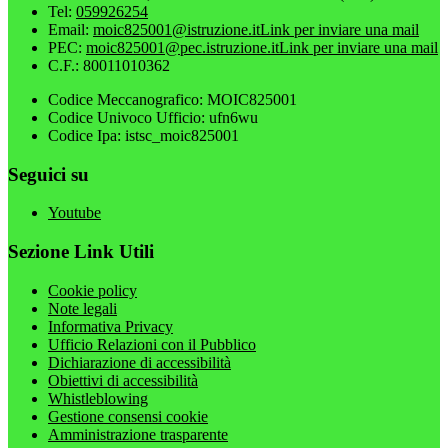
Tel:
059926254
Email:
moic825001@istruzione.it
Link per inviare una mail
PEC:
moic825001@pec.istruzione.it
Link per inviare una mail
C.F.: 80011010362
Codice Meccanografico: MOIC825001
Codice Univoco Ufficio: ufn6wu
Codice Ipa: istsc_moic825001
Seguici su
Youtube
Sezione Link Utili
Cookie policy
Note legali
Informativa Privacy
Ufficio Relazioni con il Pubblico
Dichiarazione di accessibilità
Obiettivi di accessibilità
Whistleblowing
Gestione consensi cookie
Amministrazione trasparente